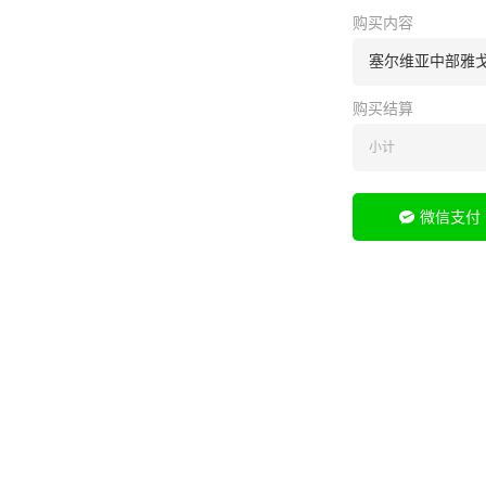
购买内容
塞尔维亚中部雅戈丁
购买结算
小计
微信支付