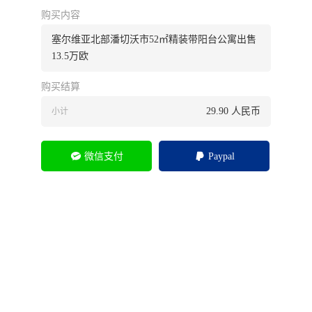
购买内容
塞尔维亚北部潘切沃市52㎡精装带阳台公寓出售
13.5万欧
购买结算
29.90
人民币
小计
微信支付
Paypal