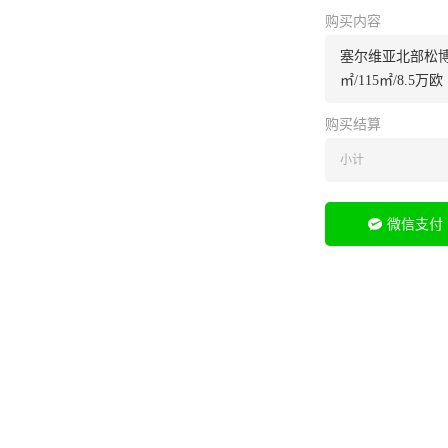
购买内容
塞尔维亚北部松博
㎡/115㎡/8.5万欧
购买结算
小计
微信支付