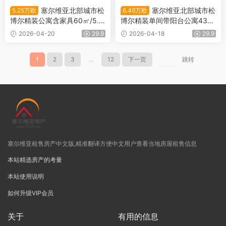
塞尔维亚北部城市松
塞尔维亚北部城市松
5.25万欧
6.49万欧
博尔精装公寓含家具60㎡/5.2
博尔精装单间带阳台公寓43
5万欧
㎡/6.49万欧
2026-04-20
29.9
2026-04-18
29.9
1
2
3
...
12
下一页
跳转
塞尔维亚租售房产中文版,精准翻译方便中文用户查看当地房屋租售信息
本站精选房产的考量
本站使用说明
如何升级VIP会员
关于
有用的信息