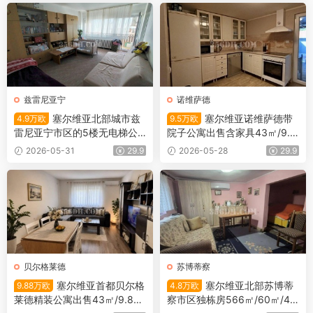
兹雷尼亚宁
诺维萨德
塞尔维亚北部城市兹
塞尔维亚诺维萨德带
4.9万欧
9.5万欧
雷尼亚宁市区的5楼无电梯公
院子公寓出售含家具43㎡/9.5
寓出售
万欧
2026-05-31
29.9
2026-05-28
29.9
贝尔格莱德
苏博蒂察
塞尔维亚首都贝尔格
塞尔维亚北部苏博蒂
9.88万欧
4.8万欧
莱德精装公寓出售43㎡/9.88
察市区独栋房566㎡/60㎡/4.8