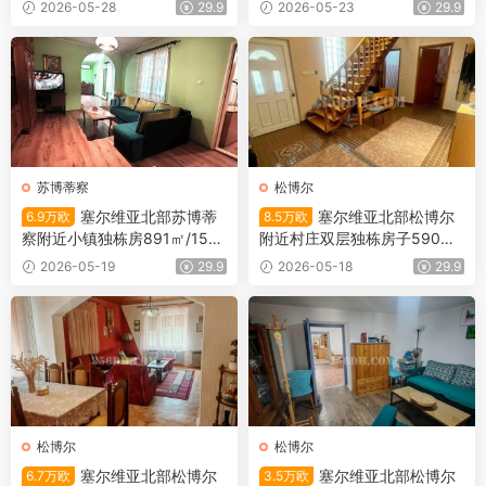
万欧
万欧
2026-05-28
29.9
2026-05-23
29.9
苏博蒂察
松博尔
塞尔维亚北部苏博蒂
塞尔维亚北部松博尔
6.9万欧
8.5万欧
察附近小镇独栋房891㎡/153
附近村庄双层独栋房子590㎡/
㎡/6.9万欧
115㎡/8.5万欧
2026-05-19
29.9
2026-05-18
29.9
松博尔
松博尔
塞尔维亚北部松博尔
塞尔维亚北部松博尔
6.7万欧
3.5万欧