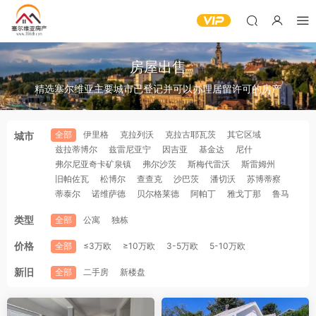
房屋出售
精选塞尔维亚主要城市已登记并可以办理居留许可的房产
全部
伊里格
克拉列沃
克拉古耶瓦茨
其它区域
城市
兹拉蒂博尔
兹雷尼亚宁
因吉亚
基金达
尼什
弗尔尼亚奇卡矿泉镇
弗尔沙茨
斯梅代雷沃
斯雷姆州
旧帕佐瓦
松博尔
查查克
沙巴茨
潘切沃
苏博蒂察
蒂泰尔
诺维萨德
贝尔格莱德
阿帕丁
雅戈丁那
鲁马
类型
全部
公寓
独栋
价格
全部
≤3万欧
≥10万欧
3-5万欧
5-10万欧
新旧
全部
二手房
新楼盘