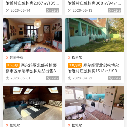
附近村庄独栋房2367㎡/185
附近村庄独栋房368㎡/94㎡/
㎡/6.7万欧
3.5万欧
2026-05-14
29.9
2026-05-13
29.9
苏博蒂察
松博尔
塞尔维亚北部苏博蒂
塞尔维亚北部松博尔
8.5万欧
3.8万欧
察市区单层半独栋别墅出售37
附近村庄独栋房1513㎡/193
3㎡/106㎡/8.5万欧
㎡/3.8万欧
2026-05-01
29.9
2026-04-21
29.9
松博尔
松博尔