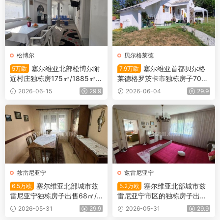
松博尔
贝尔格莱德
塞尔维亚北部松博尔附
塞尔维亚首都贝尔格
5万欧
7.9万欧
近村庄独栋房175㎡/1885㎡/5
莱德格罗茨卡市独栋房子700
万欧
㎡/51㎡/7.9万欧
2026-06-15
29.9
2026-06-04
29.9
兹雷尼亚宁
兹雷尼亚宁
塞尔维亚北部城市兹
塞尔维亚北部城市兹
6.5万欧
5.2万欧
雷尼亚宁独栋房子出售68㎡/4
雷尼亚宁市区的独栋房子出售1
52㎡/6.5万欧
01平米/5.2万欧
2026-05-31
29.9
2026-05-31
29.9