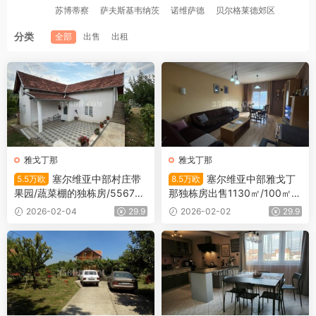
苏博蒂察
萨夫斯基韦纳茨
诺维萨德
贝尔格莱德郊区
分类
全部
出售
出租
雅戈丁那
雅戈丁那
塞尔维亚中部村庄带
塞尔维亚中部雅戈丁
5.5万欧
8.5万欧
果园/蔬菜棚的独栋房/5567
那独栋房出售1130㎡/100㎡/
㎡/120㎡/5.5万欧
8.5万欧
2026-02-04
29.9
2026-02-02
29.9