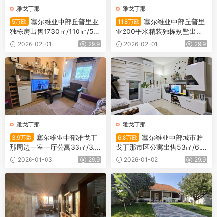
雅戈丁那
雅戈丁那
塞尔维亚中部丘普里亚
塞尔维亚中部丘普里
5万欧
11.8万欧
独栋房出售1730㎡/110㎡/5万
亚200平米精装独栋别墅出售4
欧
20㎡/200㎡/11.8万欧
2026-02-01
29.9
2026-02-01
29.9
雅戈丁那
雅戈丁那
塞尔维亚中部雅戈丁
塞尔维亚中部城市雅
3.9万欧
6.8万欧
那周边一室一厅公寓33㎡/3.9
戈丁那市区公寓出售53㎡/6.8
万欧
万欧
2026-01-03
29.9
2026-01-02
29.9