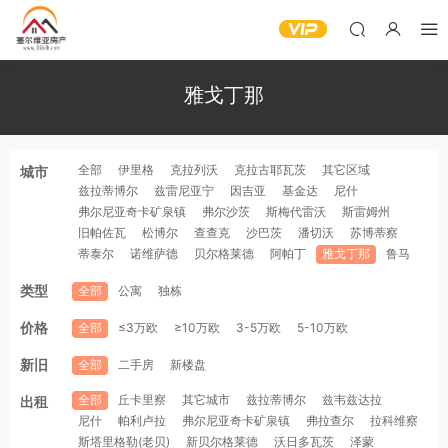
雅戈丁那
全部
伊里格
克拉列沃
克拉古耶瓦茨
其它区域
城市
兹拉蒂博尔
兹雷尼亚宁
因吉亚
基金达
尼什
弗尔尼亚奇卡矿泉镇
弗尔沙茨
斯梅代雷沃
斯雷姆州
旧帕佐瓦
松博尔
查查克
沙巴茨
潘切沃
苏博蒂察
蒂泰尔
诺维萨德
贝尔格莱德
阿帕丁
雅戈丁那
鲁马
类型
全部
公寓
独栋
价格
全部
≤3万欧
≥10万欧
3-5万欧
5-10万欧
新旧
全部
二手房
新楼盘
全部
丘卡里察
其它城市
兹拉蒂博尔
兹韦兹达拉
出租
尼什
帕利卢拉
弗尔尼亚奇卡矿泉镇
弗拉查尔
拉科维察
斯塔里格勒(老贝)
新贝尔格莱德
沃日多瓦茨
泽蒙