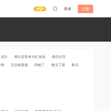
登录
注册
尼什
弗尔尼亚奇卡矿泉镇
弗尔沙茨
萨德
贝尔格莱德
阿帕丁
雅戈丁那
鲁马