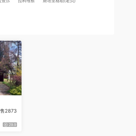
拉查尔
拉科维察
斯塔里格勒(老贝)
2873
29.9