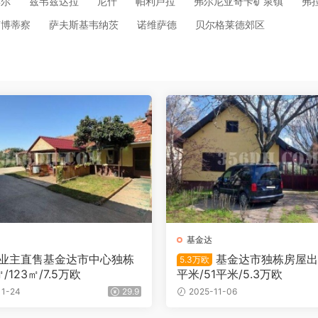
博尔
兹韦兹达拉
尼什
帕利卢拉
弗尔尼亚奇卡矿泉镇
弗
苏博蒂察
萨夫斯基韦纳茨
诺维萨德
贝尔格莱德郊区
基金达
业主直售基金达市中心独栋
基金达市独栋房屋出售
5.3万欧
/123㎡/7.5万欧
平米/51平米/5.3万欧
11-24
29.9
2025-11-06