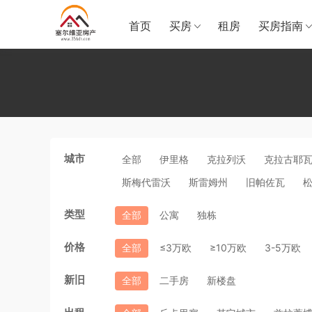
首页
买房
租房
买房指南
城市
全部
伊里格
克拉列沃
克拉古耶
斯梅代雷沃
斯雷姆州
旧帕佐瓦
类型
全部
公寓
独栋
价格
全部
≤3万欧
≥10万欧
3-5万欧
新旧
全部
二手房
新楼盘