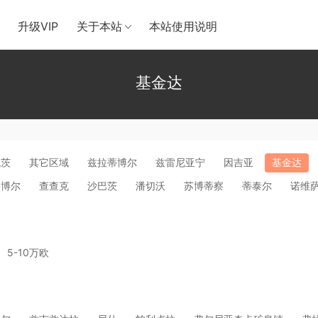
升级VIP
关于本站
本站使用说明
基金达
瓦茨
其它区域
兹拉蒂博尔
兹雷尼亚宁
因吉亚
基金达
松博尔
查查克
沙巴茨
潘切沃
苏博蒂察
蒂泰尔
诺维
5-10万欧