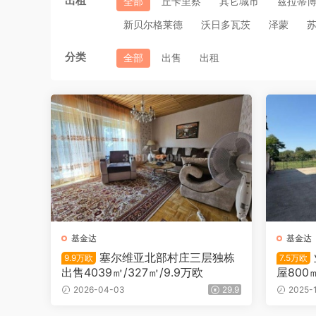
出租
全部
丘卡里察
其它城市
兹拉蒂
新贝尔格莱德
沃日多瓦茨
泽蒙
分类
全部
出售
出租
基金达
基金达
塞尔维亚北部村庄三层独栋
9.9万欧
7.5万欧
出售4039㎡/327㎡/9.9万欧
屋800㎡
2026-04-03
29.9
2025-