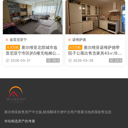
兹雷尼亚宁
诺维萨德
塞尔维亚北部城市兹
塞尔维亚诺维萨德带
4.9万欧
9.5万欧
雷尼亚宁市区的5楼无电梯公
院子公寓出售含家具43㎡/9.5
寓出售
万欧
2026-05-31
29.9
2026-05-28
29.9
塞尔维亚租售房产中文版,精准翻译方便中文用户查看当地房屋租售信息
本站精选房产的考量