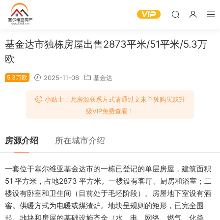
基金达市独栋房屋出售2873平米/51平米/5.3万
欧
5.3万欧
2025-11-06
基金达
小贴士：此房源联系方式请通过文末单独购买或升
级VIP免费查看！
房源介绍
所在城市介绍
一套位于塞尔维亚基金达市的一栋已登记的单层房屋，建筑面积
51 平方米，占地2873 平方米。一楼设有客厅、厨房和浴室；二
楼设有卧室和卫生间（目前处于毛坯阶段）。房屋地下室设有酒
窖。供暖方式为电暖或煤渣炉。地块呈规则的矩形，已完全围
起。地块和房屋的基础设施齐全（水、电、网络、燃气、化粪