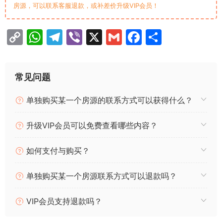
房源，可以联系客服退款，或补差价升级VIP会员！
C
W
T
Vi
X
G
F
分
o
h
el
b
m
a
享
p
at
e
er
ai
c
常见问题
y
s
gr
l
e
Li
A
a
b
单独购买某一个房源的联系方式可以获得什么？
n
p
m
o
升级VIP会员可以免费查看哪些内容？
k
p
o
k
如何支付与购买？
单独购买某一个房源联系方式可以退款吗？
VIP会员支持退款吗？