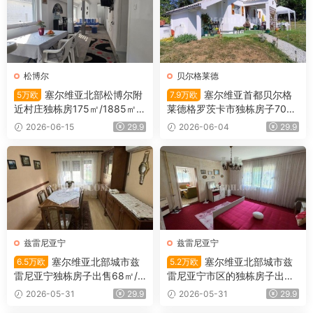
松博尔
贝尔格莱德
塞尔维亚北部松博尔附
塞尔维亚首都贝尔格
5万欧
7.9万欧
近村庄独栋房175㎡/1885㎡/5
莱德格罗茨卡市独栋房子700
万欧
㎡/51㎡/7.9万欧
2026-06-15
29.9
2026-06-04
29.9
兹雷尼亚宁
兹雷尼亚宁
塞尔维亚北部城市兹
塞尔维亚北部城市兹
6.5万欧
5.2万欧
雷尼亚宁独栋房子出售68㎡/4
雷尼亚宁市区的独栋房子出售1
52㎡/6.5万欧
01平米/5.2万欧
2026-05-31
29.9
2026-05-31
29.9