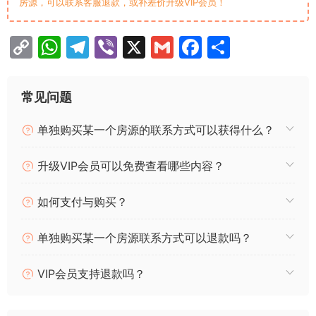
房源，可以联系客服退款，或补差价升级VIP会员！
C
W
T
Vi
X
G
F
分
o
h
el
b
m
a
享
p
at
e
er
ai
c
常见问题
y
s
gr
l
e
单独购买某一个房源的联系方式可以获得什么？
Li
A
a
b
n
p
m
o
升级VIP会员可以免费查看哪些内容？
k
p
o
k
如何支付与购买？
单独购买某一个房源联系方式可以退款吗？
VIP会员支持退款吗？