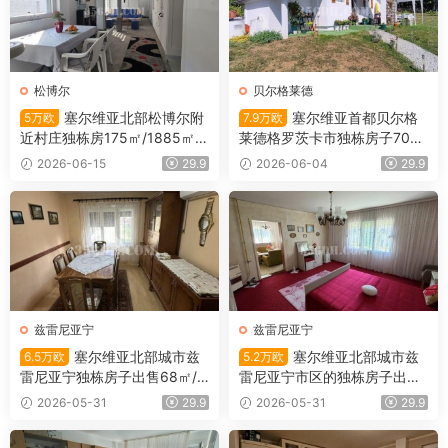
松博尔
贝尔格莱德
塞尔维亚北部松博尔附
塞尔维亚首都贝尔格
5万欧
7.9万欧
近村庄独栋房175㎡/1885㎡/5
莱德格罗茨卡市独栋房子700
万欧
㎡/51㎡/7.9万欧
2026-06-15
29.9
2026-06-04
29.9
兹雷尼亚宁
兹雷尼亚宁
塞尔维亚北部城市兹
塞尔维亚北部城市兹
6.5万欧
5.2万欧
雷尼亚宁独栋房子出售68㎡/4
雷尼亚宁市区的独栋房子出售1
52㎡/6.5万欧
01平米/5.2万欧
2026-05-31
29.9
2026-05-31
29.9