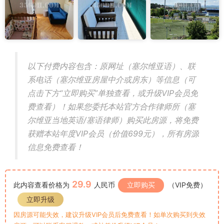
以下付费内容包含：原网址（塞尔维亚语）、联
系电话（塞尔维亚房屋中介或房东）等信息（可
点击下方“立即购买”单独查看，或升级VIP会员免
费查看）！如果您委托本站官方合作律师所（塞
尔维亚当地英语/塞语律师）购买此房源，将免费
获赠本站年度VIP会员（价值699元），所有房源
信息免费查看！
29.9
此内容查看价格为
人民币
立即购买
（VIP免费）
立即升级
因房源可能失效，建议升级VIP会员后免费查看！如单次购买到失效