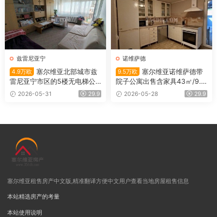
兹雷尼亚宁
诺维萨德
塞尔维亚北部城市兹
塞尔维亚诺维萨德带
4.9万欧
9.5万欧
雷尼亚宁市区的5楼无电梯公
院子公寓出售含家具43㎡/9.5
寓出售
万欧
2026-05-31
29.9
2026-05-28
29.9
塞尔维亚租售房产中文版,精准翻译方便中文用户查看当地房屋租售信息
本站精选房产的考量
本站使用说明