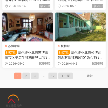
㎡/6.7万欧
3.5万欧
2026-05-14
29.9
2026-05-13
29.9
苏博蒂察
松博尔
塞尔维亚北部苏博蒂
塞尔维亚北部松博尔
8.5万欧
3.8万欧
察市区单层半独栋别墅出售37
附近村庄独栋房1513㎡/193
3㎡/106㎡/8.5万欧
㎡/3.8万欧
2026-05-01
29.9
2026-04-21
29.9
1
2
3
...
12
下一页
跳转