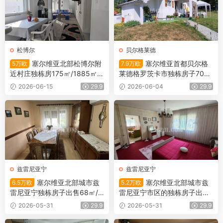
松博尔
贝尔格莱德
塞尔维亚北部松博尔附
塞尔维亚首都贝尔格
5万欧
7.9万欧
近村庄独栋房175㎡/1885㎡/5
莱德格罗茨卡市独栋房子700
万欧
㎡/51㎡/7.9万欧
2026-06-15
29.9
2026-06-04
29.9
兹雷尼亚宁
兹雷尼亚宁
塞尔维亚北部城市兹
塞尔维亚北部城市兹
6.5万欧
5.2万欧
雷尼亚宁独栋房子出售68㎡/4
雷尼亚宁市区的独栋房子出售1
52㎡/6.5万欧
01平米/5.2万欧
2026-05-31
29.9
2026-05-31
29.9