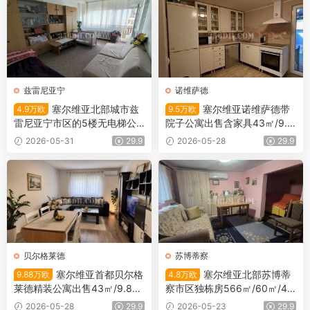
兹雷尼亚宁
诺维萨德
塞尔维亚北部城市兹
塞尔维亚诺维萨德带
4.9万欧
9.5万欧
雷尼亚宁市区的5楼无电梯公
院子公寓出售含家具43㎡/9.5
寓出售
万欧
2026-05-31
29.9
2026-05-28
29.9
贝尔格莱德
苏博蒂察
塞尔维亚首都贝尔格
塞尔维亚北部苏博蒂
9.88万欧
4.8万欧
莱德精装公寓出售43㎡/9.88
察市区独栋房566㎡/60㎡/4.8
万欧
万欧
2026-05-28
29.9
2026-05-23
29.9