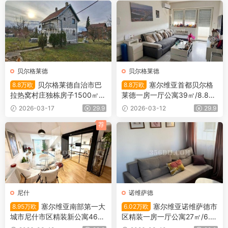
贝尔格莱德
贝尔格莱德
贝尔格莱德自治市巴
塞尔维亚首都贝尔格
8.8万欧
8.8万欧
拉热窝村庄独栋房子1500㎡/7
莱德一房一厅公寓39㎡/8.8万
2㎡/8.8万欧
欧
2026-03-17
29.9
2026-03-12
29.9
荐
尼什
诺维萨德
塞尔维亚南部第一大
塞尔维亚诺维萨德市
8.95万欧
6.02万欧
城市尼什市区精装新公寓46
区精装一房一厅公寓27㎡/6.0
㎡/8.95万欧
2万欧