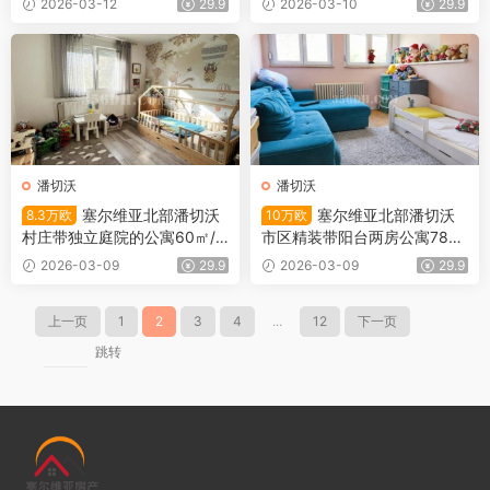
2026-03-12
29.9
2026-03-10
29.9
潘切沃
潘切沃
塞尔维亚北部潘切沃
塞尔维亚北部潘切沃
8.3万欧
10万欧
村庄带独立庭院的公寓60㎡/
市区精装带阳台两房公寓78
8.3万欧
㎡/10万欧
2026-03-09
29.9
2026-03-09
29.9
上一页
1
2
3
4
...
12
下一页
跳转