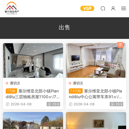
出售
荐
潘切沃
潘切沃
塞尔维亚北部小镇Plan
塞尔维亚北部小镇Pla
7万欧
7.5万欧
dištu三层独栋房屋1100㎡/7万
ndištu中心公寓带车库91㎡/7.
欧
5万欧
2026-04-08
29.9
2026-04-08
29.9