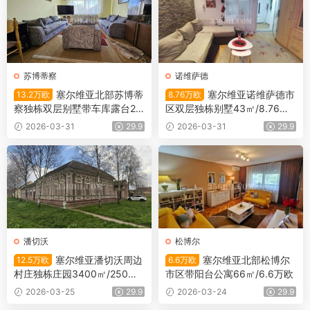
苏博蒂察
诺维萨德
塞尔维亚北部苏博蒂
塞尔维亚诺维萨德市
13.2万欧
8.76万欧
察独栋双层别墅带车库露台25
区双层独栋别墅43㎡/8.76万
0㎡/13.2万欧
欧
2026-03-31
29.9
2026-03-31
29.9
潘切沃
松博尔
塞尔维亚潘切沃周边
塞尔维亚北部松博尔
12.5万欧
6.6万欧
村庄独栋庄园3400㎡/250㎡/
市区带阳台公寓66㎡/6.6万欧
12.5万欧
2026-03-25
29.9
2026-03-24
29.9