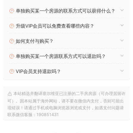
y
s
gr
l
e
单独购买某一个房源的联系方式可以获得什么？
Li
A
a
b
n
p
m
o
升级VIP会员可以免费查看哪些内容？
k
p
o
k
如何支付与购买？
单独购买某一个房源联系方式可以退款吗？
VIP会员支持退款吗？
本站精选并翻译塞尔维亚已注册的二手房房源（可办理居留许
可）。因本站属于海外网站，请不要在微信内支付，否则可能出
现错误！请通过手机或电脑浏览器浏览或支付，如遇支付问题请
联系微信客服：190851431