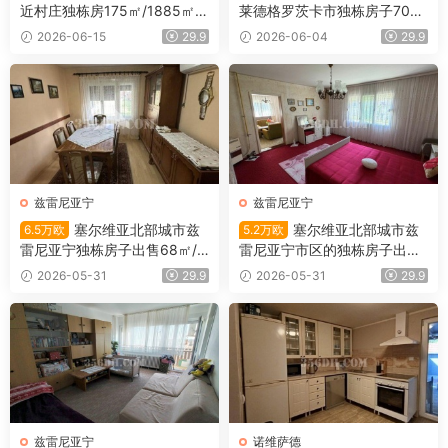
近村庄独栋房175㎡/1885㎡/5
莱德格罗茨卡市独栋房子700
万欧
㎡/51㎡/7.9万欧
2026-06-15
29.9
2026-06-04
29.9
兹雷尼亚宁
兹雷尼亚宁
塞尔维亚北部城市兹
塞尔维亚北部城市兹
6.5万欧
5.2万欧
雷尼亚宁独栋房子出售68㎡/4
雷尼亚宁市区的独栋房子出售1
52㎡/6.5万欧
01平米/5.2万欧
2026-05-31
29.9
2026-05-31
29.9
兹雷尼亚宁
诺维萨德