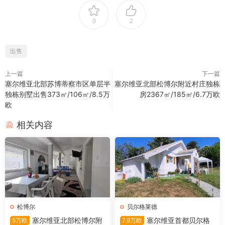
0
2
出售
上一篇
下一篇
塞尔维亚北部苏博蒂察市区单层半
塞尔维亚北部松博尔附近村庄独栋
独栋别墅出售373㎡/106㎡/8.5万
房2367㎡/185㎡/6.7万欧
欧
相关内容
松博尔
贝尔格莱德
塞尔维亚北部松博尔附
塞尔维亚首都贝尔格
5万欧
7.9万欧