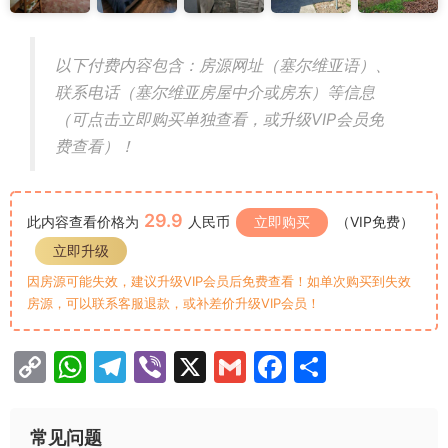
以下付费内容包含：房源网址（塞尔维亚语）、
联系电话（塞尔维亚房屋中介或房东）等信息
（可点击立即购买单独查看，或升级VIP会员免
费查看）！
29.9
此内容查看价格为
人民币
立即购买
（VIP免费）
立即升级
因房源可能失效，建议升级VIP会员后免费查看！如单次购买到失效
房源，可以联系客服退款，或补差价升级VIP会员！
C
W
T
Vi
X
G
F
分
o
h
el
b
m
a
享
p
at
e
er
ai
c
常见问题