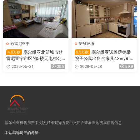
兹雷尼亚宁
诺维萨德
塞尔维亚北部城市兹
塞尔维亚诺维萨德带
4.9万欧
9.5万欧
雷尼亚宁市区的5楼无电梯公
院子公寓出售含家具43㎡/9.5
寓出售
万欧
2026-05-31
29.9
2026-05-28
29.9
塞尔维亚租售房产中文版,精准翻译方便中文用户查看当地房屋租售信息
本站精选房产的考量