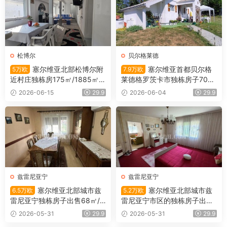
松博尔
贝尔格莱德
塞尔维亚北部松博尔附
塞尔维亚首都贝尔格
5万欧
7.9万欧
近村庄独栋房175㎡/1885㎡/5
莱德格罗茨卡市独栋房子700
万欧
㎡/51㎡/7.9万欧
2026-06-15
29.9
2026-06-04
29.9
兹雷尼亚宁
兹雷尼亚宁
塞尔维亚北部城市兹
塞尔维亚北部城市兹
6.5万欧
5.2万欧
雷尼亚宁独栋房子出售68㎡/4
雷尼亚宁市区的独栋房子出售1
52㎡/6.5万欧
01平米/5.2万欧
2026-05-31
29.9
2026-05-31
29.9