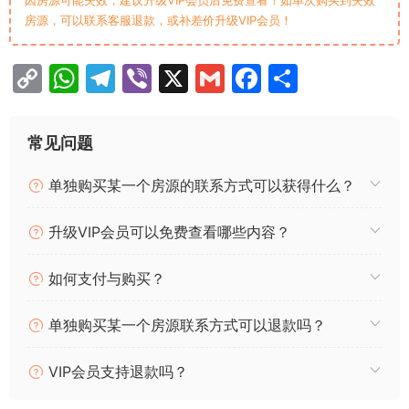
房源，可以联系客服退款，或补差价升级VIP会员！
C
W
T
Vi
X
G
F
分
o
h
el
b
m
a
享
p
at
e
er
ai
c
常见问题
y
s
gr
l
e
单独购买某一个房源的联系方式可以获得什么？
Li
A
a
b
n
p
m
o
升级VIP会员可以免费查看哪些内容？
k
p
o
k
如何支付与购买？
单独购买某一个房源联系方式可以退款吗？
VIP会员支持退款吗？