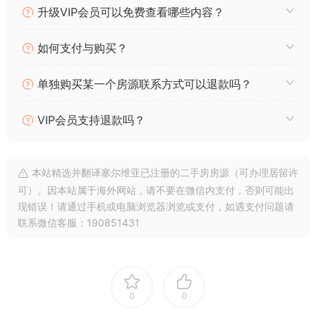
n
p
m
o
升级VIP会员可以免费查看哪些内容？
k
p
o
k
如何支付与购买？
单独购买某一个房源联系方式可以退款吗？
VIP会员支持退款吗？
本站精选并翻译塞尔维亚已注册的二手房房源（可办理居留许
可）。因本站属于海外网站，请不要在微信内支付，否则可能出
现错误！请通过手机或电脑浏览器浏览或支付，如遇支付问题请
联系微信客服：190851431
0
0