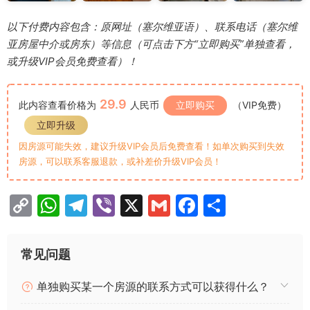
以下付费内容包含：原网址（塞尔维亚语）、联系电话（塞尔维
亚房屋中介或房东）等信息（可点击下方“立即购买”单独查看，
或升级VIP会员免费查看）！
29.9
此内容查看价格为
人民币
立即购买
（VIP免费）
立即升级
因房源可能失效，建议升级VIP会员后免费查看！如单次购买到失效
房源，可以联系客服退款，或补差价升级VIP会员！
C
W
T
Vi
X
G
F
分
o
h
el
b
m
a
享
p
at
e
er
ai
c
常见问题
y
s
gr
l
e
单独购买某一个房源的联系方式可以获得什么？
Li
A
a
b