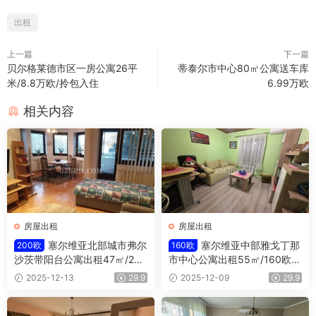
出租
上一篇
下一篇
贝尔格莱德市区一房公寓26平
蒂泰尔市中心80㎡公寓送车库
米/8.8万欧/拎包入住
6.99万欧
相关内容
房屋出租
房屋出租
塞尔维亚北部城市弗尔
塞尔维亚中部雅戈丁那
200欧
160欧
沙茨带阳台公寓出租47㎡/200
市中心公寓出租55㎡/160欧/
欧/月
月
2025-12-13
29.9
2025-12-09
29.9