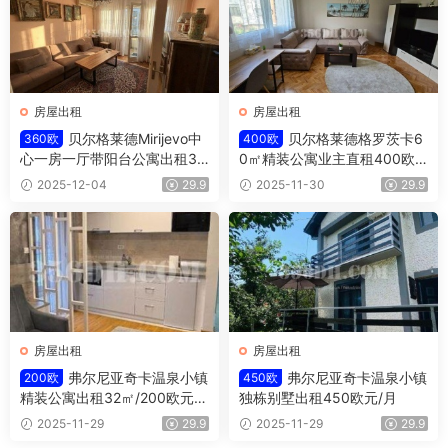
房屋出租
房屋出租
贝尔格莱德Mirijevo中
贝尔格莱德格罗茨卡6
360欧
400欧
心一房一厅带阳台公寓出租36
0㎡精装公寓业主直租400欧/
0欧/月
月
2025-12-04
29.9
2025-11-30
29.9
房屋出租
房屋出租
弗尔尼亚奇卡温泉小镇
弗尔尼亚奇卡温泉小镇
200欧
450欧
精装公寓出租32㎡/200欧元/
独栋别墅出租450欧元/月
月
2025-11-29
29.9
2025-11-29
29.9