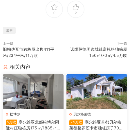
0
2
出售
上一篇
下一篇
旧帕佐瓦市独栋屋出售411平
诺维萨德周边城镇富托格独栋屋
米/234平米/11万欧
150㎡/70㎡/4.5万欧
相关内容
松博尔
贝尔格莱德
塞尔维亚北部松博尔附
塞尔维亚首都贝尔格
5万欧
7.9万欧
近村庄独栋房175㎡/1885㎡/5
莱德格罗茨卡市独栋房子700