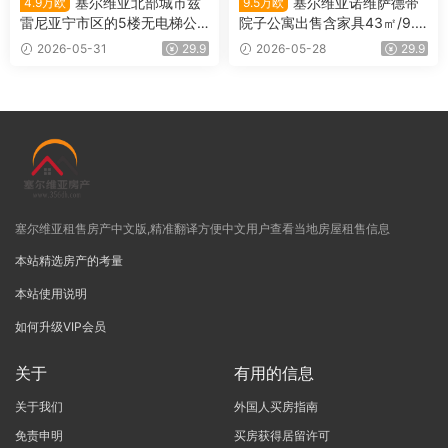
塞尔维亚北部城市兹
塞尔维亚诺维萨德带
4.9万欧
9.5万欧
雷尼亚宁市区的5楼无电梯公
院子公寓出售含家具43㎡/9.5
寓出售
万欧
2026-05-31
29.9
2026-05-28
29.9
塞尔维亚租售房产中文版,精准翻译方便中文用户查看当地房屋租售信息
本站精选房产的考量
本站使用说明
如何升级VIP会员
关于
有用的信息
关于我们
外国人买房指南
免责申明
买房获得居留许可