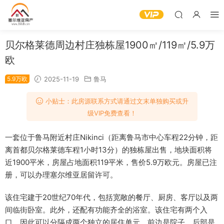
贝尔格莱德周边村庄独栋屋1900㎡/119㎡/5.9万
欧
5.9万欧
2025-11-19
鲁马
小贴士：此房源联系方式请通过文末单独购买或升
级VIP免费查看！
一套位于鲁马附近村庄Nikinci（距离鲁马市中心车程22分钟，距
离首都贝尔格莱德车程1小时13分）的独栋屋出售，地块面积将
近1900平米，房屋占地面积119平米，售价5.9万欧元。房屋已注
册，可以办理塞尔维亚居留许可。
该住宅建于20世纪70年代，包括宽敞的餐厅、厨房、客厅以及两
间临街卧室。此外，还配有功能齐全的浴室。该住宅有两个入
口，因此可以分隔成两个独立的居住单元。前边是院子，后部是