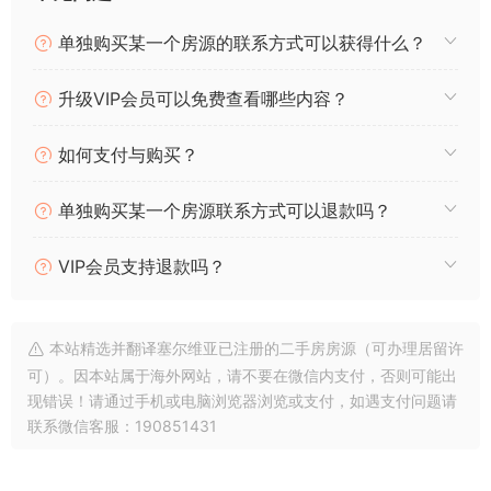
y
s
gr
l
e
单独购买某一个房源的联系方式可以获得什么？
Li
A
a
b
n
p
m
o
升级VIP会员可以免费查看哪些内容？
k
p
o
k
如何支付与购买？
单独购买某一个房源联系方式可以退款吗？
VIP会员支持退款吗？
本站精选并翻译塞尔维亚已注册的二手房房源（可办理居留许
可）。因本站属于海外网站，请不要在微信内支付，否则可能出
现错误！请通过手机或电脑浏览器浏览或支付，如遇支付问题请
联系微信客服：190851431