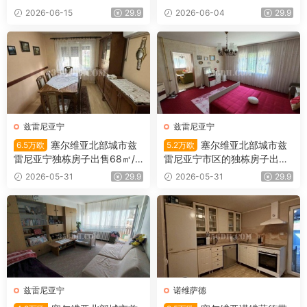
万欧
㎡/51㎡/7.9万欧
2026-06-15
29.9
2026-06-04
29.9
兹雷尼亚宁
兹雷尼亚宁
塞尔维亚北部城市兹
塞尔维亚北部城市兹
6.5万欧
5.2万欧
雷尼亚宁独栋房子出售68㎡/4
雷尼亚宁市区的独栋房子出售1
52㎡/6.5万欧
01平米/5.2万欧
2026-05-31
29.9
2026-05-31
29.9
兹雷尼亚宁
诺维萨德