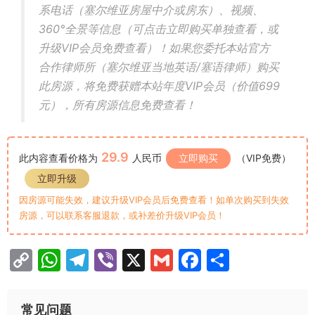
系电话（塞尔维亚房屋中介或房东）、视频、
360°全景等信息（可点击立即购买单独查看，或
升级VIP会员免费查看）！如果您委托本站官方
合作律师所（塞尔维亚当地英语/塞语律师）购买
此房源，将免费获赠本站年度VIP会员（价值699
元），所有房源信息免费查看！
29.9
此内容查看价格为
人民币
立即购买
（VIP免费）
立即升级
因房源可能失效，建议升级VIP会员后免费查看！如单次购买到失效
房源，可以联系客服退款，或补差价升级VIP会员！
C
W
T
Vi
X
G
F
分
o
h
el
b
m
a
享
p
at
e
er
ai
c
常见问题