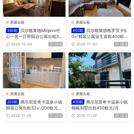
房屋出租
房屋出租
贝尔格莱德Mirijevo中
贝尔格莱德格罗茨卡6
360欧
400欧
心一房一厅带阳台公寓出租36
0㎡精装公寓业主直租400欧/
0欧/月
月
2025-12-04
29.9
2025-11-30
29.9
房屋出租
房屋出租
弗尔尼亚奇卡温泉小镇
弗尔尼亚奇卡温泉小镇
200欧
450欧
精装公寓出租32㎡/200欧元/
独栋别墅出租450欧元/月
月
2025-11-29
29.9
2025-11-29
29.9