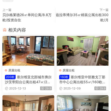
上一篇
下一篇
贝尔格莱德26㎡单间公寓/8.8万
兹拉蒂博尔35㎡精装公寓出租300
欧/投资自住
欧/月
相关内容
房屋出租
房屋出租
塞尔维亚北部城市弗尔
塞尔维亚中部雅戈丁那
200欧
160欧
沙茨带阳台公寓出租47㎡/200
市中心公寓出租55㎡/160欧/
欧/月
月
2025-12-13
29.9
2025-12-09
29.9