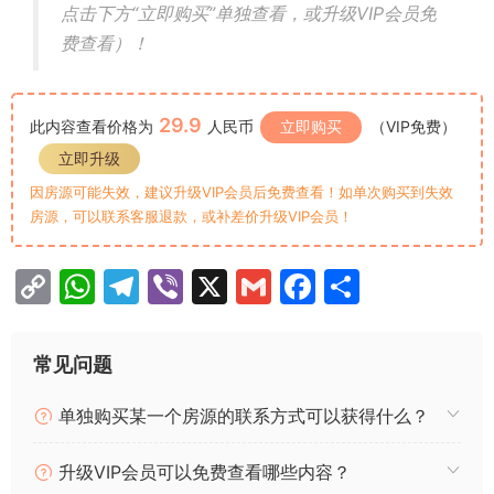
点击下方“立即购买”单独查看，或升级VIP会员免
费查看）！
29.9
此内容查看价格为
人民币
立即购买
（VIP免费）
立即升级
因房源可能失效，建议升级VIP会员后免费查看！如单次购买到失效
房源，可以联系客服退款，或补差价升级VIP会员！
C
W
T
Vi
X
G
F
分
o
h
el
b
m
a
享
p
at
e
er
ai
c
常见问题
y
s
gr
l
e
单独购买某一个房源的联系方式可以获得什么？
Li
A
a
b
n
p
m
o
升级VIP会员可以免费查看哪些内容？