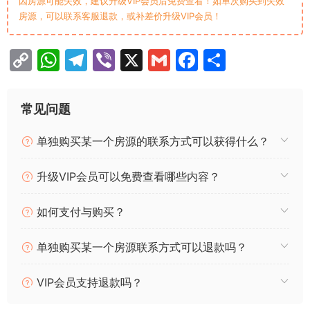
因房源可能失效，建议升级VIP会员后免费查看！如单次购买到失效
房源，可以联系客服退款，或补差价升级VIP会员！
C
W
T
Vi
X
G
F
分
o
h
el
b
m
a
享
p
at
e
er
ai
c
常见问题
y
s
gr
l
e
单独购买某一个房源的联系方式可以获得什么？
Li
A
a
b
n
p
m
o
升级VIP会员可以免费查看哪些内容？
k
p
o
k
如何支付与购买？
单独购买某一个房源联系方式可以退款吗？
VIP会员支持退款吗？