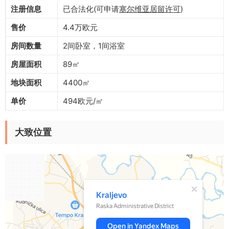
注册信息
已合法化(可申请
塞尔维亚居留许可
)
售价
4.4万欧元
房间数量
2间卧室，1间浴室
房屋面积
89㎡
地块面积
4400㎡
单价
494欧元/㎡
大致位置
Kraljevo
Kraljevo — Yandex Maps