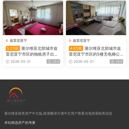
兹雷尼亚宁
兹雷尼亚宁
塞尔维亚北部城市兹
塞尔维亚北部城市兹
5.2万欧
4.9万欧
雷尼亚宁市区的独栋房子出售1
雷尼亚宁市区的5楼无电梯公
01平米/5.2万欧
寓出售
2026-05-31
29.9
2026-05-31
29.9
塞尔维亚租售房产中文版,精准翻译方便中文用户查看当地房屋租售信息
本站精选房产的考量