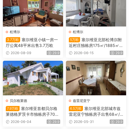
松博尔
松博尔
塞尔维亚小镇一房一
塞尔维亚北部松博尔附
3.7万欧
5万欧
厅公寓48平米出售3.7万欧
近村庄独栋房175㎡/1885㎡/5
万欧
2026-08-09
29.9
2026-06-15
29.9
贝尔格莱德
兹雷尼亚宁
塞尔维亚首都贝尔格
塞尔维亚北部城市兹
7.9万欧
6.5万欧
莱德格罗茨卡市独栋房子700
雷尼亚宁独栋房子出售68㎡/4
㎡/51㎡/7.9万欧
52㎡/6.5万欧
2026-06-04
29.9
2026-05-31
29.9