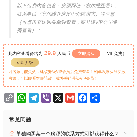
以下付费内容包含：房源网址（塞尔维亚语）、
联系电话（塞尔维亚房屋中介或房东）等信息
（可点击立即购买单独查看，或升级VIP会员免
费查看）！
29.9
此内容查看价格为
人民币
立即购买
（VIP免费）
立即升级
因房源可能失效，建议升级VIP会员后免费查看！如单次购买到失效
房源，可以联系客服退款，或补差价升级VIP会员！
C
W
T
Vi
X
G
F
分
o
h
el
b
m
a
享
p
at
e
er
ai
c
常见问题
y
s
gr
l
e
单独购买某一个房源的联系方式可以获得什么？
Li
A
a
b