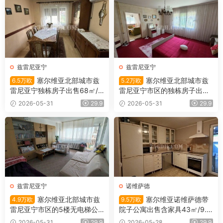
兹雷尼亚宁
兹雷尼亚宁
塞尔维亚北部城市兹
塞尔维亚北部城市兹
6.5万欧
5.2万欧
雷尼亚宁独栋房子出售68㎡/4
雷尼亚宁市区的独栋房子出售1
52㎡/6.5万欧
01平米/5.2万欧
2026-05-31
29.9
2026-05-31
29.9
兹雷尼亚宁
诺维萨德
塞尔维亚北部城市兹
塞尔维亚诺维萨德带
4.9万欧
9.5万欧
雷尼亚宁市区的5楼无电梯公
院子公寓出售含家具43㎡/9.5
寓出售
万欧
2026-05-31
29.9
2026-05-28
29.9