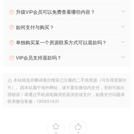
n
p
m
o
升级VIP会员可以免费查看哪些内容？
k
p
o
k
如何支付与购买？
单独购买某一个房源联系方式可以退款吗？
VIP会员支持退款吗？
本站精选并翻译塞尔维亚已注册的二手房房源（可办理居留许
可）。因本站属于海外网站，请不要在微信内支付，否则可能出
现错误！请通过手机或电脑浏览器浏览或支付，如遇支付问题请
联系微信客服：190851431
0
4