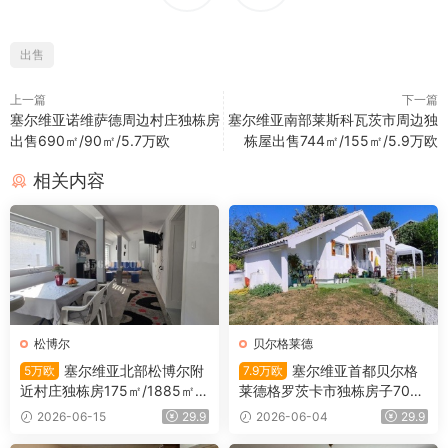
出售
上一篇
下一篇
塞尔维亚诺维萨德周边村庄独栋房
塞尔维亚南部莱斯科瓦茨市周边独
出售690㎡/90㎡/5.7万欧
栋屋出售744㎡/155㎡/5.9万欧
相关内容
松博尔
贝尔格莱德
塞尔维亚北部松博尔附
塞尔维亚首都贝尔格
5万欧
7.9万欧
近村庄独栋房175㎡/1885㎡/5
莱德格罗茨卡市独栋房子700
万欧
㎡/51㎡/7.9万欧
2026-06-15
29.9
2026-06-04
29.9