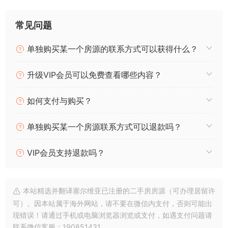
o
h
el
b
m
a
享
p
at
e
er
ai
c
常见问题
y
s
gr
l
e
单独购买某一个房源的联系方式可以获得什么？
Li
A
a
b
n
p
m
o
升级VIP会员可以免费查看哪些内容？
k
p
o
k
如何支付与购买？
单独购买某一个房源联系方式可以退款吗？
VIP会员支持退款吗？
本站精选并翻译塞尔维亚已注册的二手房房源（可办理居留许
可）。因本站属于海外网站，请不要在微信内支付，否则可能出
现错误！请通过手机或电脑浏览器浏览或支付，如遇支付问题请
联系微信客服：190851431