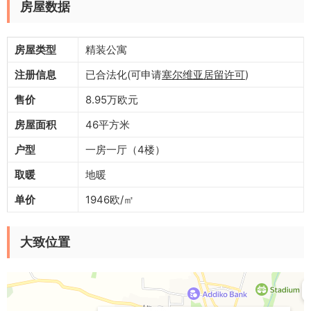
房屋数据
房屋类型
精装公寓
注册信息
已合法化(可申请
塞尔维亚居留许可
)
售价
8.95万欧元
房屋面积
46平方米
户型
一房一厅（4楼）
取暖
地暖
单价
1946欧/㎡
大致位置
Nish
Gradska četvrt Ledena Stena — Yandex Maps