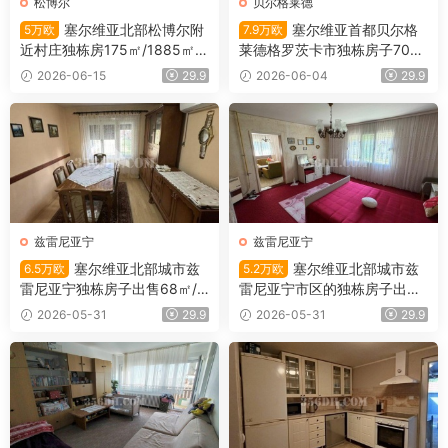
松博尔
贝尔格莱德
塞尔维亚北部松博尔附
塞尔维亚首都贝尔格
5万欧
7.9万欧
近村庄独栋房175㎡/1885㎡/5
莱德格罗茨卡市独栋房子700
万欧
㎡/51㎡/7.9万欧
2026-06-15
29.9
2026-06-04
29.9
兹雷尼亚宁
兹雷尼亚宁
塞尔维亚北部城市兹
塞尔维亚北部城市兹
6.5万欧
5.2万欧
雷尼亚宁独栋房子出售68㎡/4
雷尼亚宁市区的独栋房子出售1
52㎡/6.5万欧
01平米/5.2万欧
2026-05-31
29.9
2026-05-31
29.9