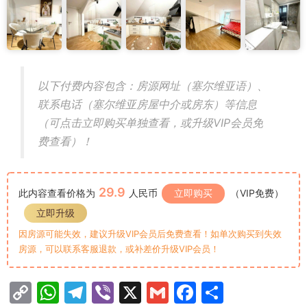
以下付费内容包含：房源网址（塞尔维亚语）、
联系电话（塞尔维亚房屋中介或房东）等信息
（可点击立即购买单独查看，或升级VIP会员免
费查看）！
29.9
此内容查看价格为
人民币
立即购买
（VIP免费）
立即升级
因房源可能失效，建议升级VIP会员后免费查看！如单次购买到失效
房源，可以联系客服退款，或补差价升级VIP会员！
C
W
T
Vi
X
G
F
分