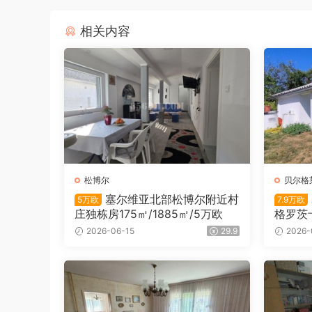
相关内容
松博尔
贝尔格
塞尔维亚北部松博尔附近村
5万欧
7.9万欧
庄独栋房175㎡/1885㎡/5万欧
格罗茨卡
7.9万欧
2026-06-15
29.9
2026-