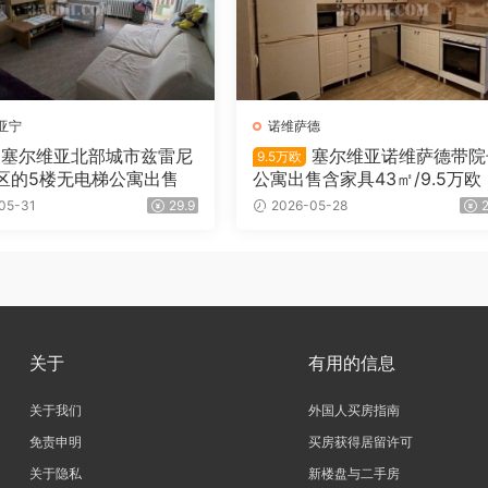
亚宁
诺维萨德
塞尔维亚北部城市兹雷尼
塞尔维亚诺维萨德带院
9.5万欧
区的5楼无电梯公寓出售
公寓出售含家具43㎡/9.5万欧
05-31
29.9
2026-05-28
2
关于
有用的信息
关于我们
外国人买房指南
免责申明
买房获得居留许可
关于隐私
新楼盘与二手房