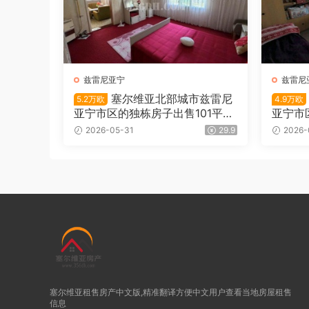
兹雷尼亚宁
兹雷尼
塞尔维亚北部城市兹雷尼
5.2万欧
4.9万欧
亚宁市区的独栋房子出售101平
亚宁市
米/5.2万欧
2026-05-31
29.9
2026-
塞尔维亚租售房产中文版,精准翻译方便中文用户查看当地房屋租售
信息