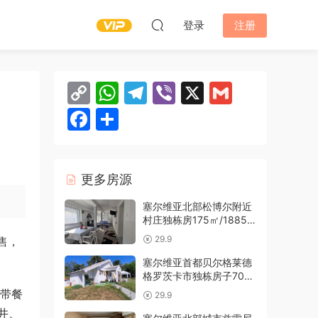
登录
注册
C
W
T
Vi
X
G
o
h
el
b
m
F
分
p
at
e
er
ai
a
享
y
s
gr
l
c
Li
A
a
更多房源
e
n
p
m
b
塞尔维亚北部松博尔附近
村庄独栋房175㎡/1885
k
p
o
㎡/5万欧
29.9
售，
o
塞尔维亚首都贝尔格莱德
k
格罗茨卡市独栋房子700
㎡/51㎡/7.9万欧
及带餐
29.9
井、