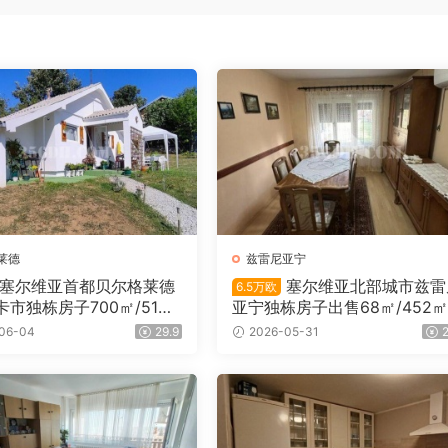
莱德
兹雷尼亚宁
塞尔维亚首都贝尔格莱德
塞尔维亚北部城市兹雷
6.5万欧
市独栋房子700㎡/51㎡/
亚宁独栋房子出售68㎡/452㎡/
5万欧
06-04
29.9
2026-05-31
2