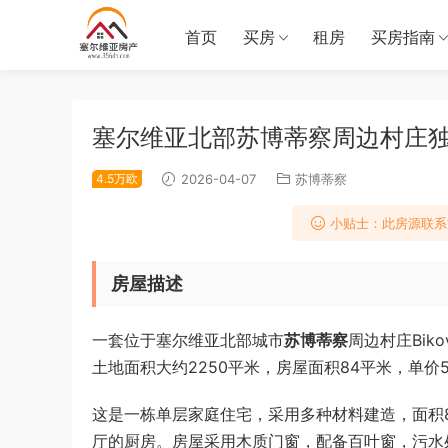
首页
买房
租房
买房指南
塞尔维亚北部苏博蒂察周边村庄独栋
4.5万欧
2026-04-07
苏博蒂察
小贴士：此房源联系
房屋描述
一套位于塞尔维亚北部城市
苏博蒂察
周边村庄Bik
土地面积大约2250平米，房屋面积84平米，单价5
这是一栋单层家庭住宅，采用多种材料建造，面积
厅的厨房。房屋采用木质门窗，配备百叶窗，污水