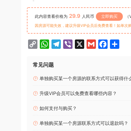
29.9
此内容查看价格为
人民币
立即购买
（
因房源可能失效，建议升级VIP会员后免费查看！如单次
C
W
T
Vi
X
G
F
分
o
h
el
b
m
a
享
p
at
e
er
ai
c
常见问题
y
s
gr
l
e
单独购买某一个房源的联系方式可以获得什
Li
A
a
b
n
p
m
o
升级VIP会员可以免费查看哪些内容？
k
p
o
k
如何支付与购买？
单独购买某一个房源联系方式可以退款吗？