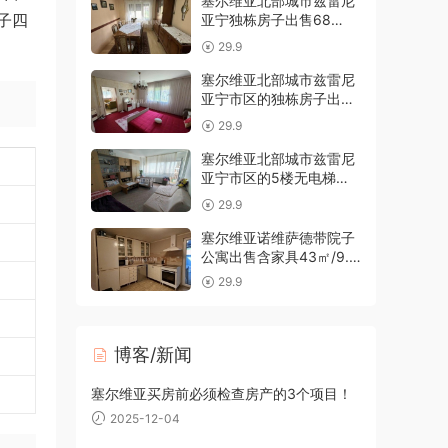
塞尔维亚北部城市兹雷尼
子四
亚宁独栋房子出售68
㎡/452㎡/6.5万欧
29.9
塞尔维亚北部城市兹雷尼
亚宁市区的独栋房子出售
101平米/5.2万欧
29.9
塞尔维亚北部城市兹雷尼
亚宁市区的5楼无电梯公
寓出售
29.9
塞尔维亚诺维萨德带院子
公寓出售含家具43㎡/9.5
万欧
29.9
博客/新闻
塞尔维亚买房前必须检查房产的3个项目！
2025-12-04