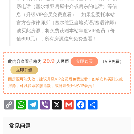
系电话（塞尔维亚房屋中介或房东的电话）等信
息（升级VIP会员免费查看）！如果您委托本站
官方合作律师所（塞尔维亚当地英语/塞语律师）
购买此房源，将免费获赠本站年度VIP会员（价
值699元），所有房源信息免费查看！
29.9
此内容查看价格为
人民币
立即购买
（VIP免费）
立即升级
因房源可能失效，建议升级VIP会员后免费查看！如单次购买到失效
房源，可以联系客服退款，或补差价升级VIP会员！
C
W
T
Vi
X
G
F
分
o
h
el
b
m
a
享
p
at
e
er
ai
c
常见问题
y
s
gr
l
e