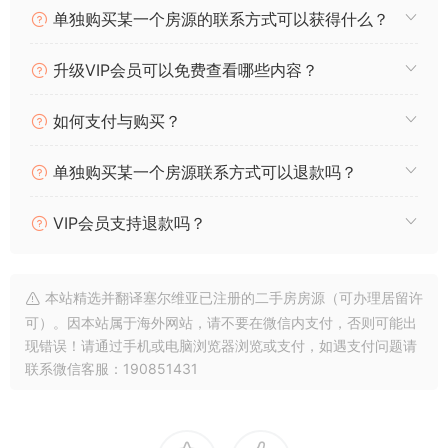
单独购买某一个房源的联系方式可以获得什么？
Li
A
a
b
n
p
m
o
升级VIP会员可以免费查看哪些内容？
k
p
o
k
如何支付与购买？
单独购买某一个房源联系方式可以退款吗？
VIP会员支持退款吗？
本站精选并翻译塞尔维亚已注册的二手房房源（可办理居留许
可）。因本站属于海外网站，请不要在微信内支付，否则可能出
现错误！请通过手机或电脑浏览器浏览或支付，如遇支付问题请
联系微信客服：190851431