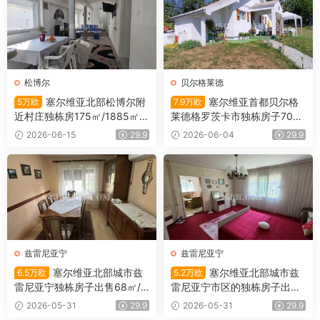
松博尔
贝尔格莱德
塞尔维亚北部松博尔附
塞尔维亚首都贝尔格
5万欧
7.9万欧
近村庄独栋房175㎡/1885㎡/5
莱德格罗茨卡市独栋房子700
万欧
㎡/51㎡/7.9万欧
2026-06-15
29.9
2026-06-04
29.9
兹雷尼亚宁
兹雷尼亚宁
塞尔维亚北部城市兹
塞尔维亚北部城市兹
6.5万欧
5.2万欧
雷尼亚宁独栋房子出售68㎡/4
雷尼亚宁市区的独栋房子出售1
52㎡/6.5万欧
01平米/5.2万欧
2026-05-31
29.9
2026-05-31
29.9