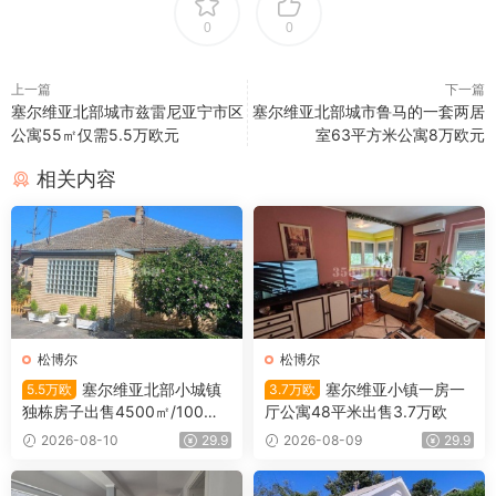
0
0
上一篇
下一篇
塞尔维亚北部城市兹雷尼亚宁市区
塞尔维亚北部城市鲁马的一套两居
公寓55㎡仅需5.5万欧元
室63平方米公寓8万欧元
相关内容
松博尔
松博尔
塞尔维亚北部小城镇
塞尔维亚小镇一房一
5.5万欧
3.7万欧
独栋房子出售4500㎡/100㎡/
厅公寓48平米出售3.7万欧
5.5万欧
2026-08-10
29.9
2026-08-09
29.9