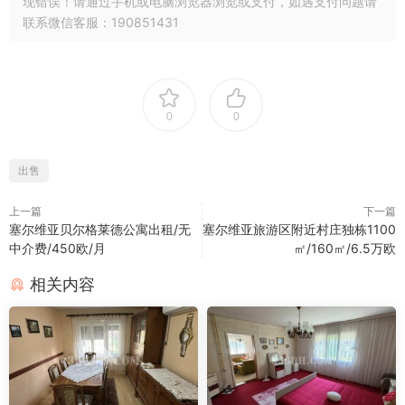
现错误！请通过手机或电脑浏览器浏览或支付，如遇支付问题请
联系微信客服：190851431
0
0
出售
上一篇
下一篇
塞尔维亚贝尔格莱德公寓出租/无
塞尔维亚旅游区附近村庄独栋1100
中介费/450欧/月
㎡/160㎡/6.5万欧
相关内容