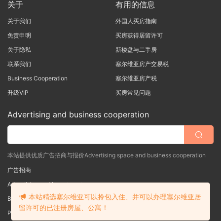
关于
有用的信息
关于我们
外国人买房指南
免责申明
买房获得居留许可
关于隐私
新楼盘与二手房
联系我们
塞尔维亚房产交易税
Business Cooperation
塞尔维亚房产税
升级VIP
买房常见问题
Advertising and business cooperation
本站提供优质广告招商与报价Advertising space and business cooperation
广告招商
Advertising and investment
本站精选塞尔维亚可以拎包入住、并可以办理塞尔维亚居
Business Cooperation
留许可的已注册房屋、公寓！
Poslovna saradnja