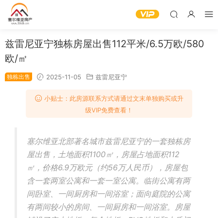
兹雷尼亚宁独栋房屋出售112平米/6.5万欧/580
欧/㎡
独栋出售
2025-11-05
兹雷尼亚宁
小贴士：此房源联系方式请通过文末单独购买或升
级VIP免费查看！
塞尔维亚北部著名城市兹雷尼亚宁的一套独栋房
屋出售，土地面积1100㎡，房屋占地面积112
㎡，价格6.9万欧元（约56万人民币），房屋包
含一套两室公寓和一套一室公寓。临街公寓有两
间卧室、一间厨房和一间浴室；面向庭院的公寓
有两间较小的房间、一间厨房和一间浴室。房屋