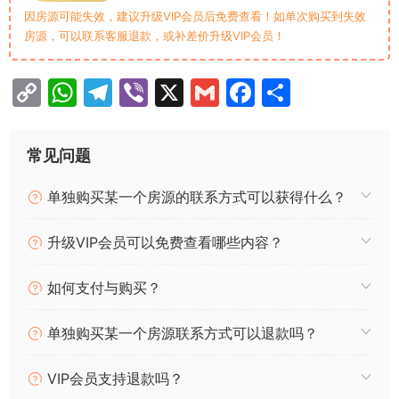
因房源可能失效，建议升级VIP会员后免费查看！如单次购买到失效
房源，可以联系客服退款，或补差价升级VIP会员！
C
W
T
Vi
X
G
F
分
o
h
el
b
m
a
享
p
at
e
er
ai
c
常见问题
y
s
gr
l
e
单独购买某一个房源的联系方式可以获得什么？
Li
A
a
b
n
p
m
o
升级VIP会员可以免费查看哪些内容？
k
p
o
k
如何支付与购买？
单独购买某一个房源联系方式可以退款吗？
VIP会员支持退款吗？