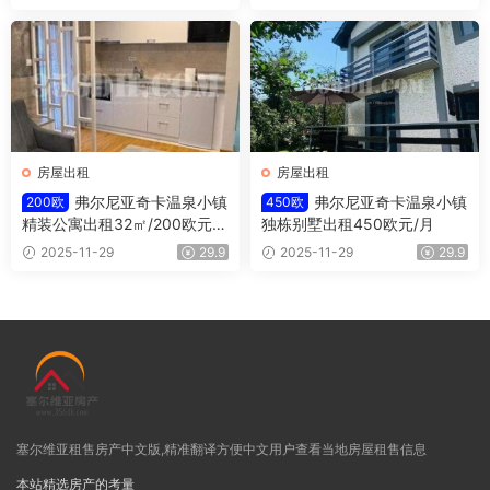
房屋出租
房屋出租
弗尔尼亚奇卡温泉小镇
弗尔尼亚奇卡温泉小镇
200欧
450欧
精装公寓出租32㎡/200欧元/
独栋别墅出租450欧元/月
月
2025-11-29
29.9
2025-11-29
29.9
塞尔维亚租售房产中文版,精准翻译方便中文用户查看当地房屋租售信息
本站精选房产的考量