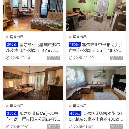
房屋出租
房屋出租
塞尔维亚北部城市弗尔
塞尔维亚中部雅戈丁那
200欧
160欧
沙茨带阳台公寓出租47㎡/200
市中心公寓出租55㎡/160欧/
欧/月
月
2025-12-13
29.9
2025-12-09
29.9
房屋出租
房屋出租
贝尔格莱德Mirijevo中
贝尔格莱德格罗茨卡6
360欧
400欧
心一房一厅带阳台公寓出租36
0㎡精装公寓业主直租400欧/
0欧/月
月
2025-12-04
29.9
2025-11-30
29.9