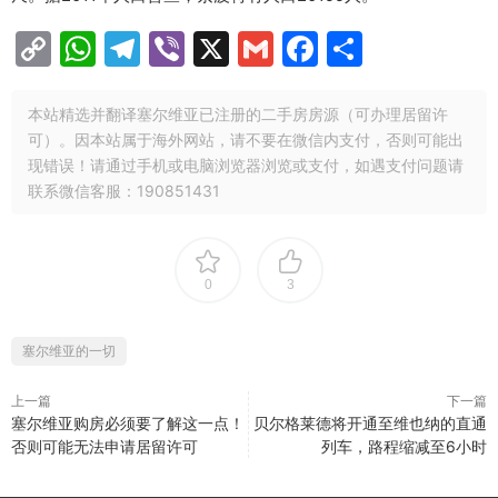
C
W
T
Vi
X
G
F
分
o
h
el
b
m
a
享
p
at
e
er
ai
c
本站精选并翻译塞尔维亚已注册的二手房房源（可办理居留许
可）。因本站属于海外网站，请不要在微信内支付，否则可能出
y
s
gr
l
e
现错误！请通过手机或电脑浏览器浏览或支付，如遇支付问题请
Li
A
a
b
联系微信客服：190851431
n
p
m
o
k
p
o
k
0
3
塞尔维亚的一切
上一篇
下一篇
塞尔维亚购房必须要了解这一点！
贝尔格莱德将开通至维也纳的直通
否则可能无法申请居留许可
列车，路程缩减至6小时