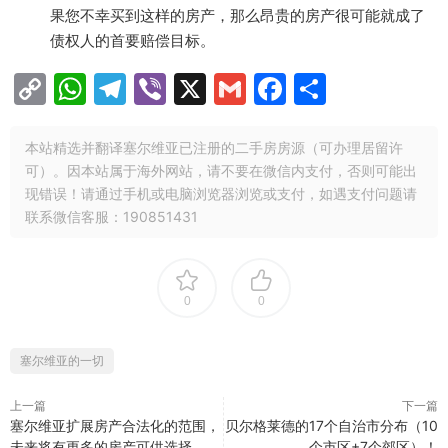
果您不幸买到这样的房产，那么昂贵的房产很可能就成了
债权人的首要赔偿目标。
C
W
T
Vi
X
G
F
分
o
h
el
b
m
a
享
p
at
e
er
ai
c
本站精选并翻译塞尔维亚已注册的二手房房源（可办理居留许
可）。因本站属于海外网站，请不要在微信内支付，否则可能出
y
s
gr
l
e
现错误！请通过手机或电脑浏览器浏览或支付，如遇支付问题请
Li
A
a
b
联系微信客服：190851431
n
p
m
o
k
p
o
k
0
0
塞尔维亚的一切
上一篇
下一篇
塞尔维亚扩展房产合法化的范围，
贝尔格莱德的17个自治市分布（10
未来将有更多的房产可供选择
个市区+7个郊区）！